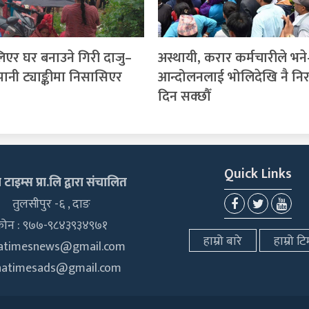
लिएर घर बनाउने गिरी दाजु–
अस्थायी, करार कर्मचारीले भने
ानी ट्याङ्कीमा निसासिएर
आन्दोलनलाई भोलिदेखि नै निर
दिन सक्छौँ
Quick Links
टाइम्स प्रा.लि द्वारा संचालित
तुलसीपुर -६ , दाङ
फोन : ९७७-९८४३९३४९७१
हाम्रो बारे
हाम्रो टि
hatimesnews@gmail.com
hatimesads@gmail.com