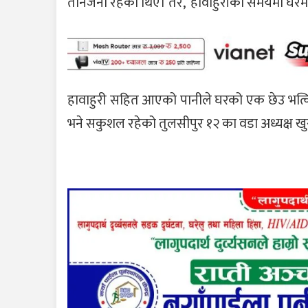
तीनजना रहेका थिए। तर, हावाहुरीको समयमा घरमा वृ
हावाहुरी सहित आएको पानीले घरको एक छेउ भत्किएप
भने सकुशल रहेको तुलसीपुर १२ का वडा अध्यक्ष ख