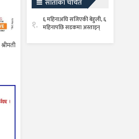
साताका चर्चित
६ महिनाअघि सजिएकी बेहुली, ६
१.
महिनापछि सडकमा अस्ताइन्
श्रीमती