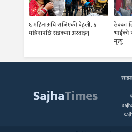
६ महिनाअघि सजिएकी बेहुली, ६
ठेक्का 
महिनापछि सडकमा अस्ताइन्
भाईको प
मृत्यु
साझा 
Sajha
Times
saj
saj