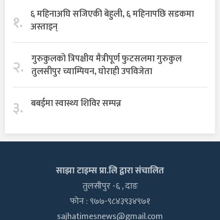
६ महिनाअघि सजिएकी बेहुली, ६ महिनापछि सडकमा
१.
अस्ताइन्
गुरुकुलको त्रिपक्षीय मैत्रीपूर्ण फुटसलमा गुरुकुल
२.
तुलसीपुर च्याम्पियन, घोराही उपविजेता
३.
बबईमा स्वास्थ्य शिविर सम्पन्न
साझा टाइम्स प्रा.लि द्वारा संचालित
तुलसीपुर -६ , दाङ
फोन : ९७७-९८४३९३४९७१
sajhatimesnews@gmail.com