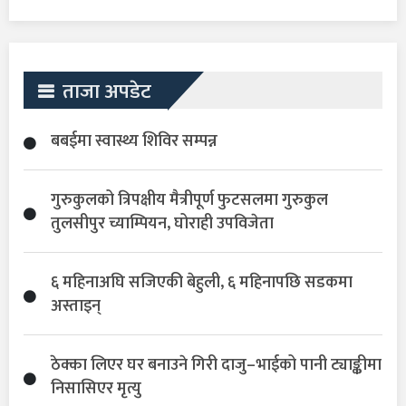
ताजा अपडेट
बबईमा स्वास्थ्य शिविर सम्पन्न
गुरुकुलको त्रिपक्षीय मैत्रीपूर्ण फुटसलमा गुरुकुल
तुलसीपुर च्याम्पियन, घोराही उपविजेता
६ महिनाअघि सजिएकी बेहुली, ६ महिनापछि सडकमा
अस्ताइन्
ठेक्का लिएर घर बनाउने गिरी दाजु–भाईको पानी ट्याङ्कीमा
निसासिएर मृत्यु