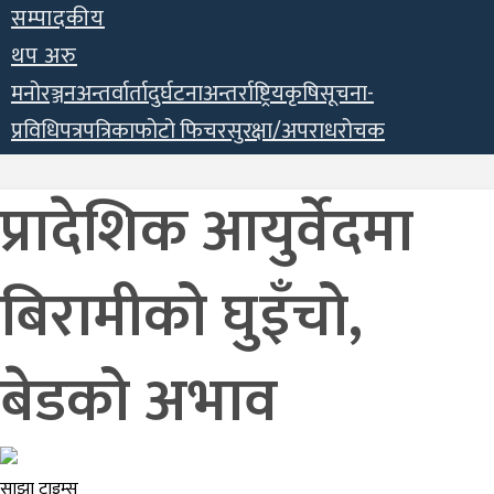
सम्पादकीय
थप अरु
मनोरञ्जन
अन्तर्वार्ता
दुर्घटना
अन्तर्राष्ट्रिय
कृषि
सूचना-
प्रविधि
पत्रपत्रिका
फोटो फिचर
सुरक्षा/अपराध
रोचक
प्रादेशिक आयुर्वेदमा
बिरामीको घुइँचो,
बेडको अभाव
साझा टाइम्स