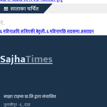
साताका चर्चित
१.
६ महिनाअघि सजिएकी बेहुली, ६ महिनापछि सडकमा अस्ताइन्
Sajha
Times
साझा टाइम्स प्रा.लि द्वारा संचालित
तुलसीपुर -६ , दाङ