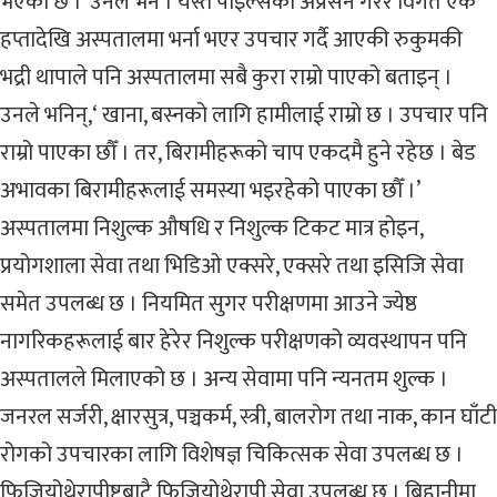
भएको छ ।’ उनले भने । यस्तै पाइल्सको अप्रेसन गरेर विगत एक
हप्तादेखि अस्पतालमा भर्ना भएर उपचार गर्दै आएकी रुकुमकी
भद्री थापाले पनि अस्पतालमा सबै कुरा राम्रो पाएको बताइन् ।
उनले भनिन्,‘ खाना, बस्नको लागि हामीलाई राम्रो छ । उपचार पनि
राम्रो पाएका छौँ । तर, बिरामीहरूको चाप एकदमै हुने रहेछ । बेड
अभावका बिरामीहरूलाई समस्या भइरहेको पाएका छौँ ।’
अस्पतालमा निशुल्क औषधि र निशुल्क टिकट मात्र होइन,
प्रयोगशाला सेवा तथा भिडिओ एक्सरे, एक्सरे तथा इसिजि सेवा
समेत उपलब्ध छ । नियमित सुगर परीक्षणमा आउने ज्येष्ठ
नागरिकहरूलाई बार हेरेर निशुल्क परीक्षणको व्यवस्थापन पनि
अस्पतालले मिलाएको छ । अन्य सेवामा पनि न्यनतम शुल्क ।
जनरल सर्जरी, क्षारसुत्र, पञ्चकर्म, स्त्री, बालरोग तथा नाक, कान घाँटी
रोगको उपचारका लागि विशेषज्ञ चिकित्सक सेवा उपलब्ध छ ।
फिजियोथेरापीष्टबाटै फिजियोथेरापी सेवा उपलब्ध छ । बिहानीमा