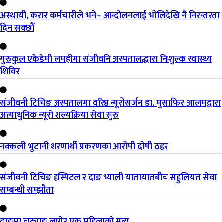
अस्थायी, करार कर्मचारीले भने– आन्दोलनलाई भोलिदेखि नै निरन्तरता
दिन सक्छौँ
गुरुकुल एकेडेमी लमहीमा संजीवनि अस्पतालद्धारा निःशुल्क स्वास्थ्य
शिविर
संजीवनी टिचिङ अस्पतालमा वरिष्ठ न्यूरोसर्जन डा. मुसाफिर आलमद्वारा
अत्याधुनिक न्यूरो शल्यक्रिया सेवा सुरु
नक्कली भुटानी शरणार्थी प्रकरणका आरोपी दोषी ठहर
संजीवनी टिचिङ हस्पिटल र दाङ भ्याली यातायातबीच सहुलियत सेवा
सम्बन्धी सम्झौता
दाङमा चट्याङ लागेर एक महिलाको मृत्यु