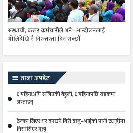
अस्थायी, करार कर्मचारीले भने– आन्दोलनलाई
भोलिदेखि नै निरन्तरता दिन सक्छौँ
ताजा अपडेट
६ महिनाअघि सजिएकी बेहुली, ६ महिनापछि सडकमा
अस्ताइन्
ठेक्का लिएर घर बनाउने गिरी दाजु–भाईको पानी ट्याङ्कीमा
निसासिएर मृत्यु