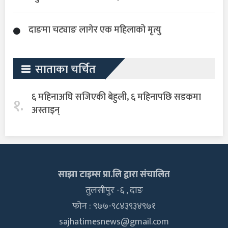
दाङमा चट्याङ लागेर एक महिलाको मृत्यु
साताका चर्चित
६ महिनाअघि सजिएकी बेहुली, ६ महिनापछि सडकमा
१.
अस्ताइन्
साझा टाइम्स प्रा.लि द्वारा संचालित
तुलसीपुर -६ , दाङ
फोन : ९७७-९८४३९३४९७१
sajhatimesnews@gmail.com