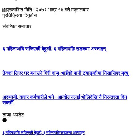
प्रकाशित मिति : २०७९ भाद्र १४ गते मङ्गलवार
प्रतिक्रिया दिनुहोस
संबन्धित समाचार
६ महिनाअघि सजिएकी बेहुली, ६ महिनापछि सडकमा अस्ताइन्
ठेक्का लिएर घर बनाउने गिरी दाजु–भाईको पानी ट्याङ्कीमा निसासिएर मृत्यु
अस्थायी, करार कर्मचारीले भने– आन्दोलनलाई भोलिदेखि नै निरन्तरता दिन
सक्छौँ
ताजा अपडेट
६ महिनाअघि सजिएकी बेहुली, ६ महिनापछि सडकमा अस्ताइन्