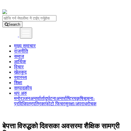
Search
मुख्य समाचार
राजनीति
समाज
आर्थिक
विचार
खेलकुद
स्वास्थ्य
शिक्षा
सम्पादकीय
थप अरु
मनोरञ्जन
अन्तर्वार्ता
दुर्घटना
अन्तर्राष्ट्रिय
कृषि
सूचना-
प्रविधि
पत्रपत्रिका
फोटो फिचर
सुरक्षा/अपराध
रोचक
बेपत्ता विरुद्धको दिवसका अवसरमा शैक्षिक सामग्री