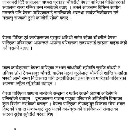
जानकारी दिदै संजालका अध्यक्ष प्रकाश चौधरीले बेपत्ता पारिएका पीडितहरुको
सवालमा राज्य गम्भिर बन्न नसकेको बताए । उनले आजसम्म बिभिन्न आयोग
गठनगरे पनि वेपत्ता पारिएकालाई नागरिकको अवस्था सार्वजनिकीकरण गर्न
नसक्नु राज्यको ठुलो कम्जोरी रहेको बताए ।
बेपत्ता पिडित एवं कार्यक्रमका प्रमुख अतिथी समेत रहेका चौधरीले वेपत्ता
पारिएका परिवारका आफन्तले आफना परिवारका सदस्यलाई सम्झना बाहेक केही
गर्न नसक्ने बताए ।
उक्त कार्यक्रममा वेपत्ता पारिएका लक्ष्मण चौधरीकी श्रीमति सुरजि चौधरी र
उनिका छोरा टेकबहादुर चौधरी, गाउँका मट्वा जुठीलाल चौधरीले शान्ति सम्झौता
भएको लामो समय वितिसक्दा पनि द्वन्दपीडितका तथा वेपत्ता पारिएको परिवारको
अवस्था ज्यूँका त्यूँ रहेको बताइन ।
वेपत्ता पारिएका आफना मान्छेको सम्झना र फर्केर आउने आशमा अहिलेपनि
बसिरहेको बताइन । द्वन्दकालमा यातना पाएका परिवारले अहिलेपनि विगतका
कुरा बिर्सना नसकेको बताइन । वेपत्ता पारिएका टोपबहादुुर विष्टका छोरा शंकर
विष्टको स्वागत मन्तव्यबाट सुरु भएको कार्यक्रमको सहजिकरण संजालका
सदस्य सुरेश सुवेदीले गरेका थिए ।
#