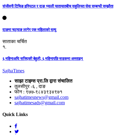
संजीवनी टिचिङ हस्पिटल र दाङ भ्याली यातायातबीच सहुलियत सेवा सम्बन्धी सम्झौता
दाङमा चट्याङ लागेर एक महिलाको मृत्यु
साताका चर्चित
१.
६ महिनाअघि सजिएकी बेहुली, ६ महिनापछि सडकमा अस्ताइन्
Sajha
Times
साझा टाइम्स प्रा.लि द्वारा संचालित
तुलसीपुर -६ , दाङ
फोन : ९७७-९८४३९३४९७१
sajhatimesnews@gmail.com
sajhatimesads@gmail.com
Quick Links