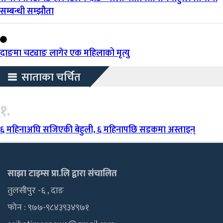
सम्बन्धी सम्झौता
दाङमा चट्याङ लागेर एक महिलाको मृत्यु
साताका चर्चित
१.
६ महिनाअघि सजिएकी बेहुली, ६ महिनापछि सडकमा अस्ताइन्
साझा टाइम्स प्रा.लि द्वारा संचालित
तुलसीपुर -६ , दाङ
फोन : ९७७-९८४३९३४९७१