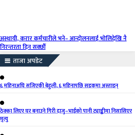
अस्थायी, करार कर्मचारीले भने– आन्दोलनलाई भोलिदेखि नै
निरन्तरता दिन सक्छौँ
ताजा अपडेट
६ महिनाअघि सजिएकी बेहुली, ६ महिनापछि सडकमा अस्ताइन्
ठेक्का लिएर घर बनाउने गिरी दाजु–भाईको पानी ट्याङ्कीमा निसासिएर
मृत्यु