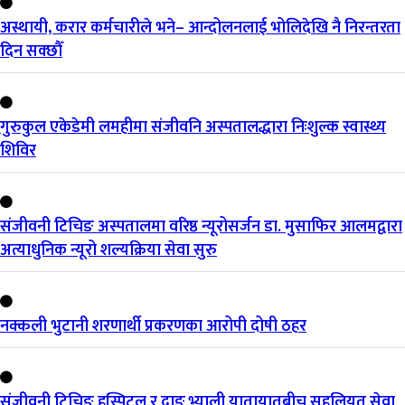
अस्थायी, करार कर्मचारीले भने– आन्दोलनलाई भोलिदेखि नै निरन्तरता
दिन सक्छौँ
गुरुकुल एकेडेमी लमहीमा संजीवनि अस्पतालद्धारा निःशुल्क स्वास्थ्य
शिविर
संजीवनी टिचिङ अस्पतालमा वरिष्ठ न्यूरोसर्जन डा. मुसाफिर आलमद्वारा
अत्याधुनिक न्यूरो शल्यक्रिया सेवा सुरु
नक्कली भुटानी शरणार्थी प्रकरणका आरोपी दोषी ठहर
संजीवनी टिचिङ हस्पिटल र दाङ भ्याली यातायातबीच सहुलियत सेवा