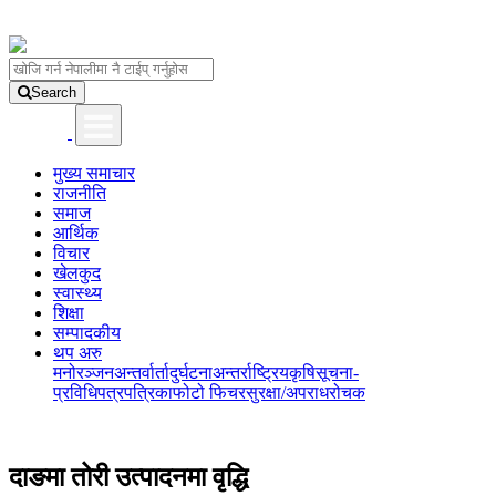
Search
मुख्य समाचार
राजनीति
समाज
आर्थिक
विचार
खेलकुद
स्वास्थ्य
शिक्षा
सम्पादकीय
थप अरु
मनोरञ्जन
अन्तर्वार्ता
दुर्घटना
अन्तर्राष्ट्रिय
कृषि
सूचना-
प्रविधि
पत्रपत्रिका
फोटो फिचर
सुरक्षा/अपराध
रोचक
दाङमा तोरी उत्पादनमा वृद्धि