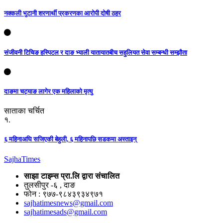
नक्कली भुटानी शरणार्थी प्रकरणका आरोपी दोषी ठहर
संजीवनी टिचिङ हस्पिटल र दाङ भ्याली यातायातबीच सहुलियत सेवा सम्बन्धी सम्झौता
दाङमा चट्याङ लागेर एक महिलाको मृत्यु
साताका चर्चित
१.
६ महिनाअघि सजिएकी बेहुली, ६ महिनापछि सडकमा अस्ताइन्
Sajha
Times
साझा टाइम्स प्रा.लि द्वारा संचालित
तुलसीपुर -६ , दाङ
फोन : ९७७-९८४३९३४९७१
sajhatimesnews@gmail.com
sajhatimesads@gmail.com