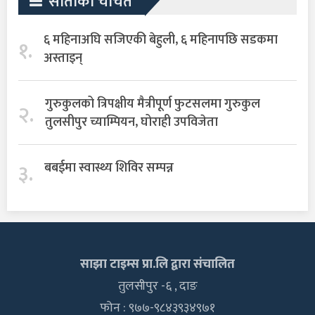
साताका चर्चित
६ महिनाअघि सजिएकी बेहुली, ६ महिनापछि सडकमा
१.
अस्ताइन्
गुरुकुलको त्रिपक्षीय मैत्रीपूर्ण फुटसलमा गुरुकुल
२.
तुलसीपुर च्याम्पियन, घोराही उपविजेता
३.
बबईमा स्वास्थ्य शिविर सम्पन्न
साझा टाइम्स प्रा.लि द्वारा संचालित
तुलसीपुर -६ , दाङ
फोन : ९७७-९८४३९३४९७१