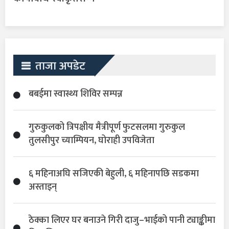
ताजा अपडेट
बबईमा स्वास्थ्य शिविर सम्पन्न
गुरुकुलको त्रिपक्षीय मैत्रीपूर्ण फुटसलमा गुरुकुल
तुलसीपुर च्याम्पियन, घोराही उपविजेता
६ महिनाअघि सजिएकी बेहुली, ६ महिनापछि सडकमा
अस्ताइन्
ठेक्का लिएर घर बनाउने गिरी दाजु–भाईको पानी ट्याङ्कीमा