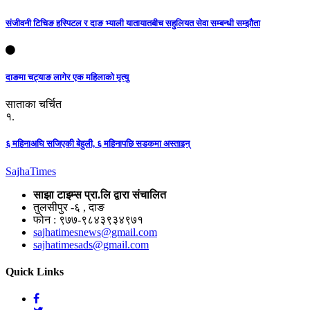
संजीवनी टिचिङ हस्पिटल र दाङ भ्याली यातायातबीच सहुलियत सेवा सम्बन्धी सम्झौता
दाङमा चट्याङ लागेर एक महिलाको मृत्यु
साताका चर्चित
१.
६ महिनाअघि सजिएकी बेहुली, ६ महिनापछि सडकमा अस्ताइन्
Sajha
Times
साझा टाइम्स प्रा.लि द्वारा संचालित
तुलसीपुर -६ , दाङ
फोन : ९७७-९८४३९३४९७१
sajhatimesnews@gmail.com
sajhatimesads@gmail.com
Quick Links