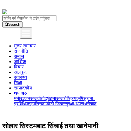
Search
मुख्य समाचार
राजनीति
समाज
आर्थिक
विचार
खेलकुद
स्वास्थ्य
शिक्षा
सम्पादकीय
थप अरु
मनोरञ्जन
अन्तर्वार्ता
दुर्घटना
अन्तर्राष्ट्रिय
कृषि
सूचना-
प्रविधि
पत्रपत्रिका
फोटो फिचर
सुरक्षा/अपराध
रोचक
सोलार सिस्टमबाट सिंचाई तथा खानेपानी