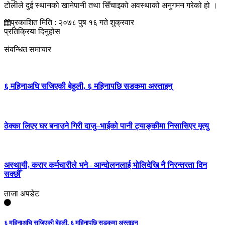
टोलीले दुई स्थानको खानेपानी तथा सिँचाइको अवस्थाको अनुगमन गरेको हो ।
प्रकाशित मिति : २०७८ पुष १६ गते शुक्रवार
प्रतिक्रिया दिनुहोस
संबन्धित समाचार
६ महिनाअघि सजिएकी बेहुली, ६ महिनापछि सडकमा अस्ताइन्
ठेक्का लिएर घर बनाउने गिरी दाजु–भाईको पानी ट्याङ्कीमा निसासिएर मृत्यु
अस्थायी, करार कर्मचारीले भने– आन्दोलनलाई भोलिदेखि नै निरन्तरता दिन
सक्छौँ
ताजा अपडेट
६ महिनाअघि सजिएकी बेहुली, ६ महिनापछि सडकमा अस्ताइन्