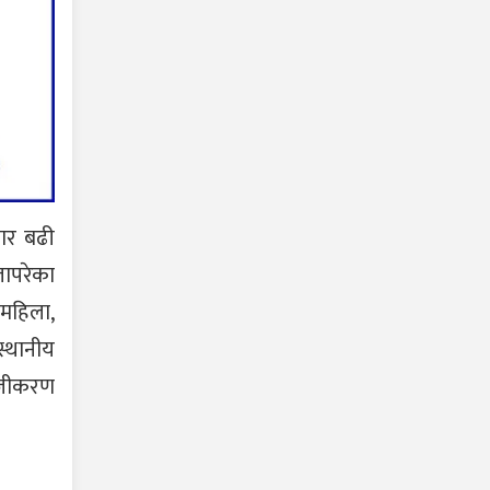
ार बढी
लापरेका
 महिला,
्थानीय
ंहजीकरण