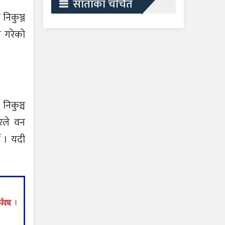
साताका चर्चित
निकुञ्ज
 गरेको
निकुञ्च
रले वन
ं । यदी