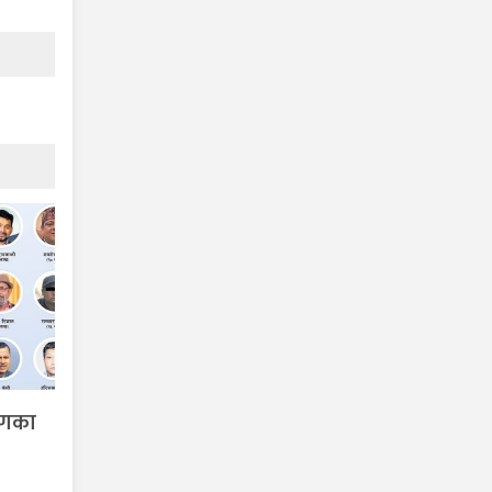
करणका