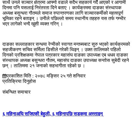
साथै उनले सञ्चार क्षेत्रमा आफ्नो वडाले सदैभ सहकार्य गर्दै आएको र आगामी
दिनमा पनि यसलाई निरंतरता दिने बताए । कार्यक्रममा दाङका संस्थापक
अध्यक्ष बसुन्धरा गौतमले समाज रुपान्तरणका लागि सञ्चारकर्मीको महत्वपूर्ण
भूमिका रहने बताइन् । उनीले पछिल्लो समय स्थानीय तहहरु यस तर्फ गम्भीर
भएर लागेको भन्दै खुशी व्यक्त गरिन् ।
दाङका सल्लाहकार सन्धया रेग्मीको स्वागत मन्तब्यबाट सुरु भएको कार्यक्रमको
सहजीकरण सचिव सर्मिला डिसीले गरेकी थिइन् । उक्त तालिमको पहिलो
दिनको प्रशिक्षकमा नेपाल पत्रकार महासंघ दाङका उपाध्यक्ष एब धधव दाङका
संस्थापक अध्यक्ष बसुन्धरा गौतम, महासंघ दाङका उपाध्यक्ष सन्तोस सुबेदी रहने
छन् । तालिममा २१ जनाको सहभागीता रहेको छ ।
प्रकाशित मिति : २०७८ मङ्सिर २५ गते शनिवार
प्रतिक्रिया दिनुहोस
संबन्धित समाचार
६ महिनाअघि सजिएकी बेहुली, ६ महिनापछि सडकमा अस्ताइन्