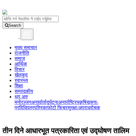
Search
मुख्य समाचार
राजनीति
समाज
आर्थिक
विचार
खेलकुद
स्वास्थ्य
शिक्षा
सम्पादकीय
थप अरु
मनोरञ्जन
अन्तर्वार्ता
दुर्घटना
अन्तर्राष्ट्रिय
कृषि
सूचना-
प्रविधि
पत्रपत्रिका
फोटो फिचर
सुरक्षा/अपराध
रोचक
तीन दिने आधारभूत पत्रकारिता एवं उद्घोषण तालिम