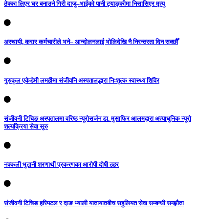
ठेक्का लिएर घर बनाउने गिरी दाजु–भाईको पानी ट्याङ्कीमा निसासिएर मृत्यु
अस्थायी, करार कर्मचारीले भने– आन्दोलनलाई भोलिदेखि नै निरन्तरता दिन सक्छौँ
गुरुकुल एकेडेमी लमहीमा संजीवनि अस्पतालद्धारा निःशुल्क स्वास्थ्य शिविर
संजीवनी टिचिङ अस्पतालमा वरिष्ठ न्यूरोसर्जन डा. मुसाफिर आलमद्वारा अत्याधुनिक न्यूरो
शल्यक्रिया सेवा सुरु
नक्कली भुटानी शरणार्थी प्रकरणका आरोपी दोषी ठहर
संजीवनी टिचिङ हस्पिटल र दाङ भ्याली यातायातबीच सहुलियत सेवा सम्बन्धी सम्झौता