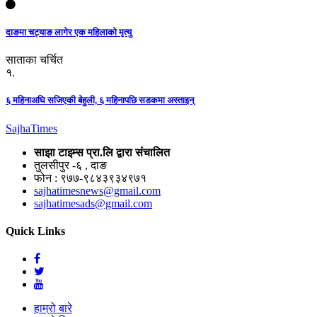
दाङमा चट्याङ लागेर एक महिलाको मृत्यु
साताका चर्चित
१.
६ महिनाअघि सजिएकी बेहुली, ६ महिनापछि सडकमा अस्ताइन्
Sajha
Times
साझा टाइम्स प्रा.लि द्वारा संचालित
तुलसीपुर -६ , दाङ
फोन : ९७७-९८४३९३४९७१
sajhatimesnews@gmail.com
sajhatimesads@gmail.com
Quick Links
हाम्रो बारे