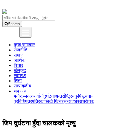
Search
मुख्य समाचार
राजनीति
समाज
आर्थिक
विचार
खेलकुद
स्वास्थ्य
शिक्षा
सम्पादकीय
थप अरु
मनोरञ्जन
अन्तर्वार्ता
दुर्घटना
अन्तर्राष्ट्रिय
कृषि
सूचना-
प्रविधि
पत्रपत्रिका
फोटो फिचर
सुरक्षा/अपराध
रोचक
जिप दुर्घटना हुँदा चालकको मृत्यु