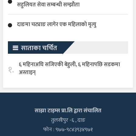
सहुलियत सेवा सम्बन्धी सम्झौता
दाङमा चट्याङ लागेर एक महिलाको मृत्यु
साताका चर्चित
६ महिनाअघि सजिएकी बेहुली, ६ महिनापछि सडकमा
१.
अस्ताइन्
साझा टाइम्स प्रा.लि द्वारा संचालित
तुलसीपुर -६ , दाङ
फोन : ९७७-९८४३९३४९७१