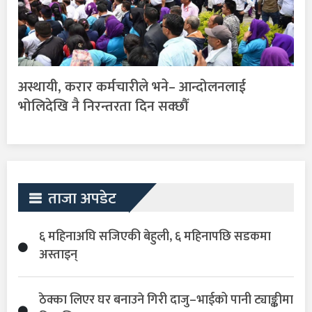
अस्थायी, करार कर्मचारीले भने– आन्दोलनलाई
भोलिदेखि नै निरन्तरता दिन सक्छौँ
ताजा अपडेट
६ महिनाअघि सजिएकी बेहुली, ६ महिनापछि सडकमा
अस्ताइन्
ठेक्का लिएर घर बनाउने गिरी दाजु–भाईको पानी ट्याङ्कीमा