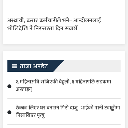
अस्थायी, करार कर्मचारीले भने– आन्दोलनलाई
भोलिदेखि नै निरन्तरता दिन सक्छौँ
ताजा अपडेट
६ महिनाअघि सजिएकी बेहुली, ६ महिनापछि सडकमा
अस्ताइन्
ठेक्का लिएर घर बनाउने गिरी दाजु–भाईको पानी ट्याङ्कीमा
निसासिएर मृत्यु