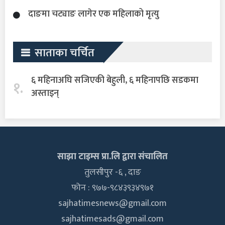
दाङमा चट्याङ लागेर एक महिलाको मृत्यु
साताका चर्चित
६ महिनाअघि सजिएकी बेहुली, ६ महिनापछि सडकमा
१.
अस्ताइन्
साझा टाइम्स प्रा.लि द्वारा संचालित
तुलसीपुर -६ , दाङ
फोन : ९७७-९८४३९३४९७१
sajhatimesnews@gmail.com
sajhatimesads@gmail.com