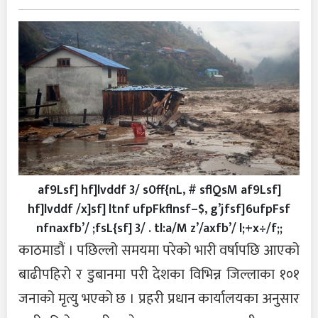
af9Lsf] hf]lvddf 3/ s0ff{nL, # sflQsM af9Lsf]
hf]lvddf /x]sf] ltnf ufpFkflnsf–$, g’jfsf]6ufpFsf
nfnaxfb’/ ;fsL{sf] 3/ . tl:a/M z’/axfb’/ l;+x÷/f;;
काठमाडौं । पछिल्लो समयमा परेको भारी वर्षापछि आएको
बाढीपहिरो र डुबानमा परी देशका विभिन्न जिल्लाका १०१
जनाको मृत्यु भएको छ । प्रहरी प्रधान कार्यालयका अनुसार