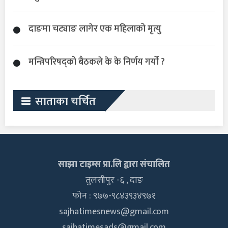
दाङमा चट्याङ लागेर एक महिलाको मृत्यु
मन्त्रिपरिषद्को बैठकले के के निर्णय गर्यो ?
साताका चर्चित
साझा टाइम्स प्रा.लि द्वारा संचालित
तुलसीपुर -६ , दाङ
फोन : ९७७-९८४३९३४९७१
sajhatimesnews@gmail.com
sajhatimesads@gmail.com