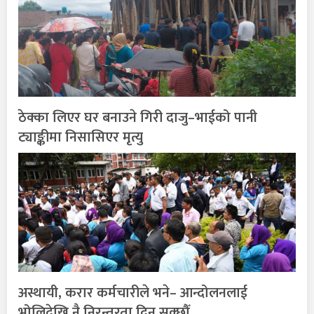
ठेक्का लिएर घर बनाउने गिरी दाजु–भाईको पानी
ट्याङ्कीमा निसासिएर मृत्यु
अस्थायी, करार कर्मचारीले भने– आन्दोलनलाई
भोलिदेखि नै निरन्तरता दिन सक्छौँ