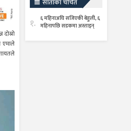
साताका चर्चित
६ महिनाअघि सजिएकी बेहुली, ६
१.
महिनापछि सडकमा अस्ताइन्
 दोस्रो
 एमाले
लगायतले