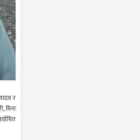
 यादव र
ी, मिना
िर्वाचित