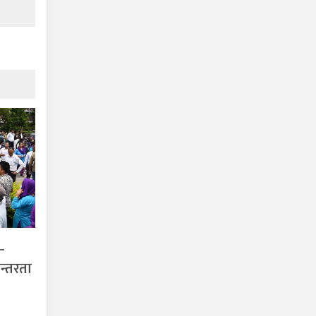
–
न्तरता