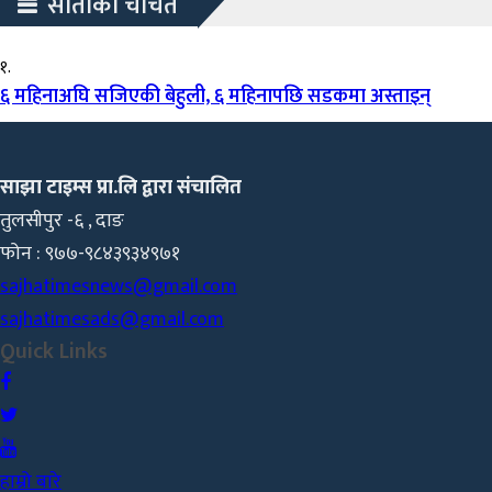
साताका चर्चित
१.
६ महिनाअघि सजिएकी बेहुली, ६ महिनापछि सडकमा अस्ताइन्
साझा टाइम्स प्रा.लि द्वारा संचालित
तुलसीपुर -६ , दाङ
फोन : ९७७-९८४३९३४९७१
sajhatimesnews@gmail.com
sajhatimesads@gmail.com
Quick Links
हाम्रो बारे