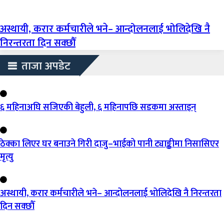
अस्थायी, करार कर्मचारीले भने– आन्दोलनलाई भोलिदेखि नै
निरन्तरता दिन सक्छौँ
ताजा अपडेट
६ महिनाअघि सजिएकी बेहुली, ६ महिनापछि सडकमा अस्ताइन्
ठेक्का लिएर घर बनाउने गिरी दाजु–भाईको पानी ट्याङ्कीमा निसासिएर
मृत्यु
अस्थायी, करार कर्मचारीले भने– आन्दोलनलाई भोलिदेखि नै निरन्तरता
दिन सक्छौँ