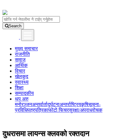
Search
मुख्य समाचार
राजनीति
समाज
आर्थिक
विचार
खेलकुद
स्वास्थ्य
शिक्षा
सम्पादकीय
थप अरु
मनोरञ्जन
अन्तर्वार्ता
दुर्घटना
अन्तर्राष्ट्रिय
कृषि
सूचना-
प्रविधि
पत्रपत्रिका
फोटो फिचर
सुरक्षा/अपराध
रोचक
दुधरासमा लायन्स क्लवको रक्तदान