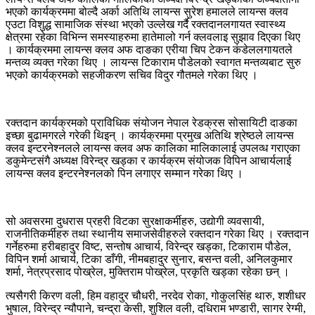
भएको कार्यक्रममा बोल्दै अर्का अतिथि लायन्स सुरेश हमालले लायन्स क्लव
एउटा विशुद्ध सामाजिक संस्था भएको उल्लेख गर्दै रक्तदानलगायत स्वास्थ्य
क्षेत्रमा रहेका विभिन्न समस्याहरुमा हातेमालो गर्न क्लवलाइ सुझाव दिएका थिए
। कार्यक्रममा लायन्स क्लव अफ दाङका एरीया चिप टेकन कंडेललगायतले
मन्तव्य व्यक्त गरेका थिए । लायन्स टिकाराम पौडेलको स्वागत मन्तव्यबाट सुरु
भएको कार्यक्रमको सहजीकरण सचिव विदुर गौतमले गरेका थिए ।
रक्तदान कार्यक्रमको प्राविधिक संयोजन नेपाल रेडक्रस सोसायिटी दाङका
इच्छा बुढामगरले गरेकी थिइन् । कार्यक्रममा प्रमुख अतिथि श्रेष्ठले लायन्स
क्लव इन्टरनेश्नलले लायन्स क्लव अफ कालिका मालिकालाई उपलव्ध गराएका
डकुमेन्टसंगै अध्यक्ष विरेन्द्र खड्का र कार्यक्रम संयोजक विपिन आचार्यलाई
लायन्स क्लव इन्टरनेश्नलको पिन लगाएर सम्मान गरेका थिए ।
सो अवसरमा दुधरास प्रहरी विटका सुरक्षाकर्मीहरु, उद्योगी व्यवसायी,
राजनीतिकर्मीहरु तथा स्थानीय समाजसेवीहरुले रक्तदान गरेका थिए । रक्तदान
गर्नेहरुमा हरीबहादुर विष्ट, सन्तोष आचार्य, विरेन्द्र खड्का, टिकाराम पौडेल,
विपिन शर्मा आचार्य, टिका डाँगी, नीमबहादुर सुनार, बसन्त वली, अनिलकुमार
शर्मा, नेत्रप्रसाद पोख्रेल, मुक्तिराम पोख्रेल, प्रकृति खड्का रहेका छन् ।
त्यसैगरी किरण वली, हिम वहादुर चौधरी, नरदेव रोका, गोकुलसिंह थारु, शशीधर
भुषाल, विरेन्द्र न्यौपाने, चन्द्रा केसी, शुशिल वली, दधिराम भण्डारी, सागर रेग्मी,