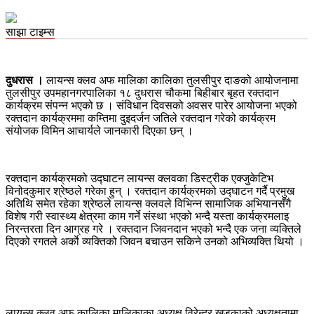
साझा टाइम्स
दुधरास ।
लायन्स क्लव अफ मालिका कालिका तुलसीपुर दाङको आयोजनामा
तुलसीपुर उपमहानगरपालिका १८ दुधरास चौकमा बिहीबार बृहत रक्तदान
कार्यक्रम संपन्न भएको छ । संविधान दिवसको अवसर पारेर आयोजना भएको
रक्तदान कार्यक्रममा कम्तिमा दुइदर्जन जतिले रक्तदान गरेको कार्यक्रम
संयोजक विमिन आचार्यले जानकारी दिएका छन् ।
रक्तदान कार्यक्रमको उद्घाटन लायन्स क्लवका डिस्ट्रीक एक्जुकेटिभ
विनोदकुमार श्रेष्ठले गरेका हुन् । रक्तदान कार्यक्रमको उद्घाटन गर्दै प्रमुख
अतिथि समेत रहेका श्रेष्ठले लायन्स क्लवले विभिन्न सामाजिक अभियानसँगै
विशेष गरी स्वास्थ्य क्षेत्रमा काम गर्ने संस्था भएको भन्दै यस्ता कार्यक्रमलाइ
निरन्तरता दिन आग्रह गरे । रक्तदान जिवनदान भएको भन्दै एक जना व्यक्तिले
दिएको रगतले अर्काे व्यक्तिको जिवन बचाउन सकिने उनको अभिव्यक्ति थियो ।
लायन्स क्लव अफ कालिका मालिकाका अध्यक्ष विरेन्द्र खड्काको अध्यक्षतामा