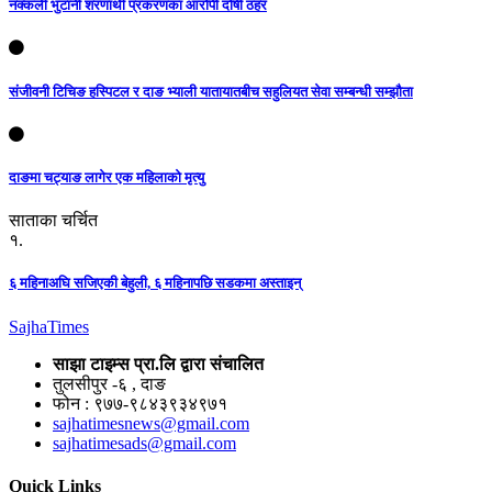
नक्कली भुटानी शरणार्थी प्रकरणका आरोपी दोषी ठहर
संजीवनी टिचिङ हस्पिटल र दाङ भ्याली यातायातबीच सहुलियत सेवा सम्बन्धी सम्झौता
दाङमा चट्याङ लागेर एक महिलाको मृत्यु
साताका चर्चित
१.
६ महिनाअघि सजिएकी बेहुली, ६ महिनापछि सडकमा अस्ताइन्
Sajha
Times
साझा टाइम्स प्रा.लि द्वारा संचालित
तुलसीपुर -६ , दाङ
फोन : ९७७-९८४३९३४९७१
sajhatimesnews@gmail.com
sajhatimesads@gmail.com
Quick Links