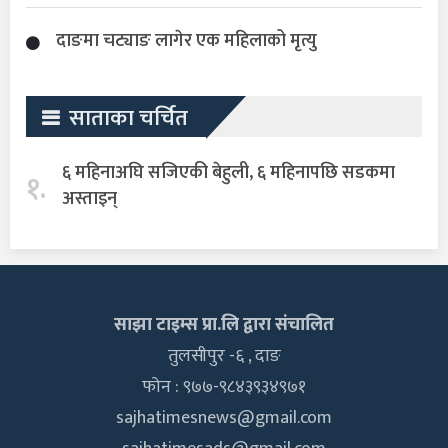
दाङमा चट्याङ लागेर एक महिलाको मृत्यु
साताका चर्चित
६ महिनाअघि सजिएकी बेहुली, ६ महिनापछि सडकमा
१.
अस्ताइन्
साझा टाइम्स प्रा.लि द्वारा संचालित
तुलसीपुर -६ , दाङ
फोन : ९७७-९८४३९३४९७१
sajhatimesnews@gmail.com