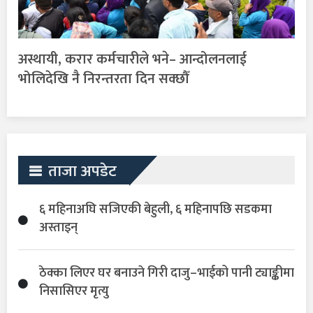
अस्थायी, करार कर्मचारीले भने– आन्दोलनलाई
भोलिदेखि नै निरन्तरता दिन सक्छौँ
ताजा अपडेट
६ महिनाअघि सजिएकी बेहुली, ६ महिनापछि सडकमा
अस्ताइन्
ठेक्का लिएर घर बनाउने गिरी दाजु–भाईको पानी ट्याङ्कीमा
निसासिएर मृत्यु