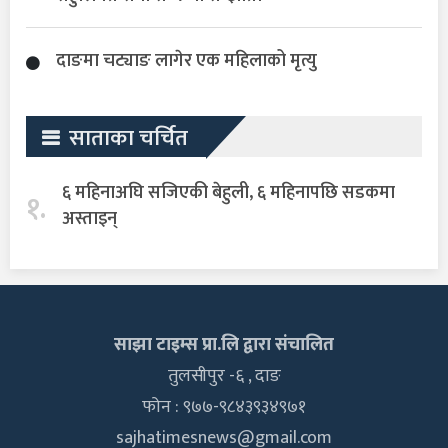
दाङमा चट्याङ लागेर एक महिलाको मृत्यु
साताका चर्चित
६ महिनाअघि सजिएकी बेहुली, ६ महिनापछि सडकमा
१.
अस्ताइन्
साझा टाइम्स प्रा.लि द्वारा संचालित
तुलसीपुर -६ , दाङ
फोन : ९७७-९८४३९३४९७१
sajhatimesnews@gmail.com