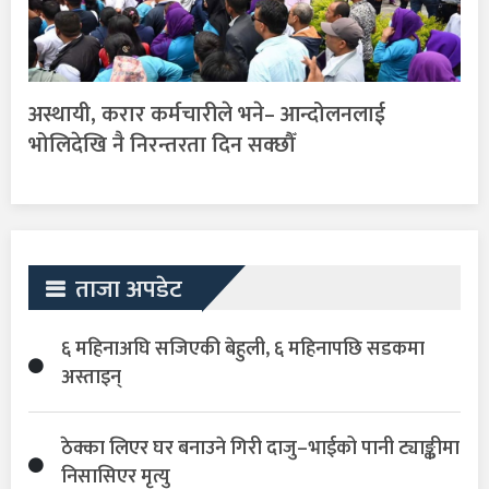
अस्थायी, करार कर्मचारीले भने– आन्दोलनलाई
भोलिदेखि नै निरन्तरता दिन सक्छौँ
ताजा अपडेट
६ महिनाअघि सजिएकी बेहुली, ६ महिनापछि सडकमा
अस्ताइन्
ठेक्का लिएर घर बनाउने गिरी दाजु–भाईको पानी ट्याङ्कीमा
निसासिएर मृत्यु