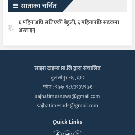
साताका चर्चित
६ महिनाअघि सजिएकी बेहुली, ६ महिनापछि सडकमा
१.
अस्ताइन्
साझा टाइम्स प्रा.लि द्वारा संचालित
तुलसीपुर -६ , दाङ
फोन : ९७७-९८४३९३४९७१
sajhatimesnews@gmail.com
sajhatimesads@gmail.com
Quick Links