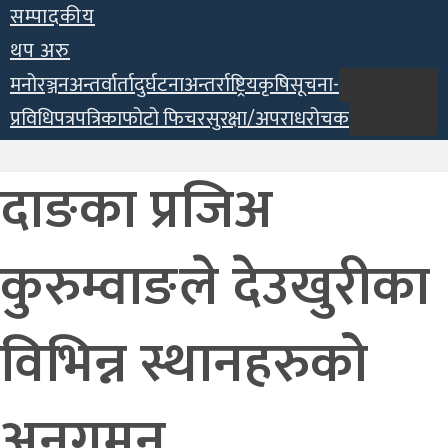
सम्पादकीय
थप अरु
मनोरञ्जन
अन्तर्वार्ता
दुर्घटना
अन्तर्राष्ट्रिय
कृषि
सूचना-
प्रविधि
पत्रपत्रिका
फोटो फिचर
सुरक्षा/अपराध
रोचक
दाङका प्रजिअ
कुरुम्वाङले देउखुरीका
विभिन्न स्थानहरुको
अनुगमन