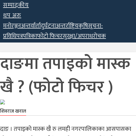
सम्पादकीय
थप अरु
मनोरञ्जन
अन्तर्वार्ता
दुर्घटना
अन्तर्राष्ट्रिय
कृषि
सूचना-
प्रविधि
पत्रपत्रिका
फोटो फिचर
सुरक्षा/अपराध
रोचक
दाङमा तपाइको मास्क
खै ? (फोटो फिचर )
शिवराज खनाल
दाङ । तपाइको मास्क खै रु लमही नगरपालिकाका आसपासका