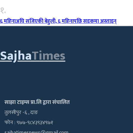
१.
६ महिनाअघि सजिएकी बेहुली, ६ महिनापछि सडकमा अस्ताइन्
Sajha
Times
साझा टाइम्स प्रा.लि द्वारा संचालित
तुलसीपुर -६ , दाङ
फोन : ९७७-९८४३९३४९७१
sajhatimesnews@gmail.com