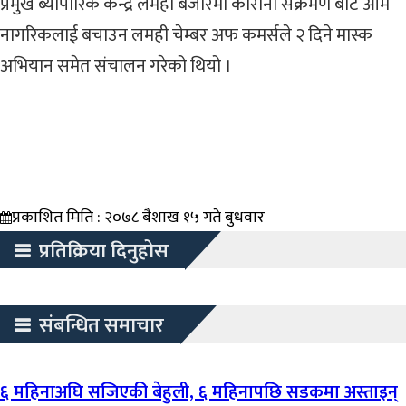
प्रमुख ब्यापारिक केन्द्र लमही बजारमा कोरोना संक्रमण बाट आम
नागरिकलाई बचाउन लमही चेम्बर अफ कमर्सले २ दिने मास्क
अभियान समेत संचालन गरेको थियो ।
प्रकाशित मिति : २०७८ बैशाख १५ गते बुधवार
प्रतिक्रिया दिनुहोस
संबन्धित समाचार
६ महिनाअघि सजिएकी बेहुली, ६ महिनापछि सडकमा अस्ताइन्