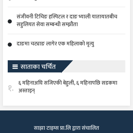
संजीवनी टिचिङ हस्पिटल र दाङ भ्याली यातायातबीच
सहुलियत सेवा सम्बन्धी सम्झौता
दाङमा चट्याङ लागेर एक महिलाको मृत्यु
साताका चर्चित
६ महिनाअघि सजिएकी बेहुली, ६ महिनापछि सडकमा
१.
अस्ताइन्
साझा टाइम्स प्रा.लि द्वारा संचालित