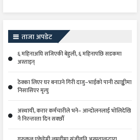
ताजा अपडेट
६ महिनाअघि सजिएकी बेहुली, ६ महिनापछि सडकमा
अस्ताइन्
ठेक्का लिएर घर बनाउने गिरी दाजु–भाईको पानी ट्याङ्कीमा
निसासिएर मृत्यु
अस्थायी, करार कर्मचारीले भने– आन्दोलनलाई भोलिदेखि
नै निरन्तरता दिन सक्छौँ
गुरुकुल एकेडेमी लमहीमा संजीवनि अस्पतालद्धारा