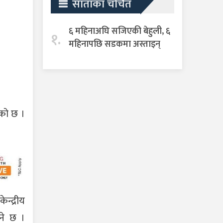
साताका चर्चित
६ महिनाअघि सजिएकी बेहुली, ६
१.
महिनापछि सडकमा अस्ताइन्
ेको छ ।
न्द्रीय
ने छ ।