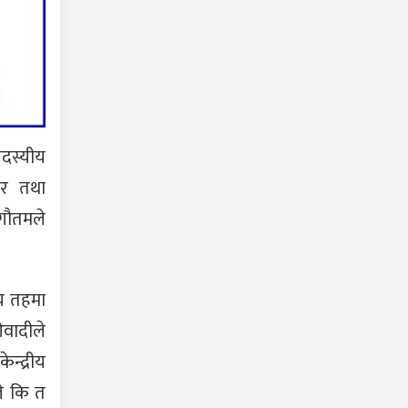
सदस्यीय
गर तथा
 गौतमले
ीय तहमा
ओवादीले
न्द्रीय
ले कि त