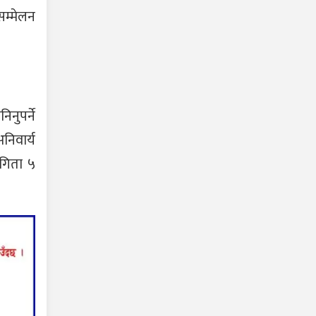
सम्मेलन
नुपर्ने
निवार्य
ागिता ५