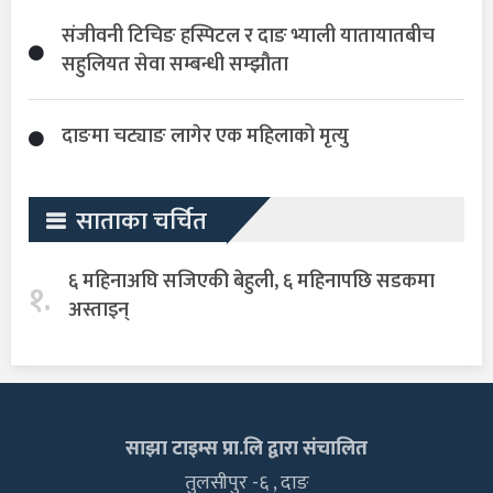
संजीवनी टिचिङ हस्पिटल र दाङ भ्याली यातायातबीच
सहुलियत सेवा सम्बन्धी सम्झौता
दाङमा चट्याङ लागेर एक महिलाको मृत्यु
साताका चर्चित
६ महिनाअघि सजिएकी बेहुली, ६ महिनापछि सडकमा
१.
अस्ताइन्
साझा टाइम्स प्रा.लि द्वारा संचालित
तुलसीपुर -६ , दाङ