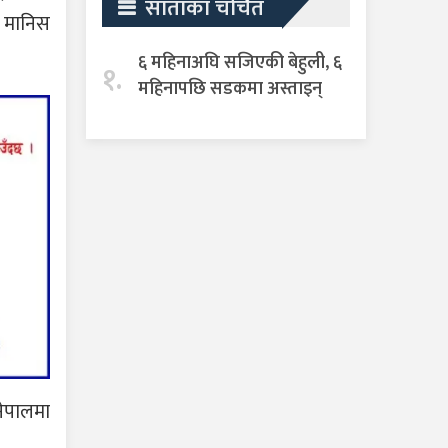
साताका चर्चित
य मानिस
६ महिनाअघि सजिएकी बेहुली, ६
१.
महिनापछि सडकमा अस्ताइन्
नेपालमा